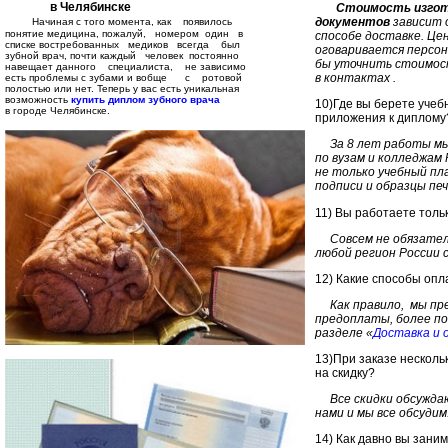
в Челябинске
Стоимость изгот
документов
зависит 
Начиная с того момента, как появилось
понятие медицина, пожалуй, номером один в
способе доставке. Це
списке востребованных медиков всегда был
оговаривается персон
зубной врач, почти каждый человек постоянно
бы уточнить стоимост
навещает данного специалиста, не зависимо
в контактах .
есть проблемы с зубами и вобще с ротовой
п
олостью или нет. Теперь у вас есть уникальная
возможность
купить диплом зубного врача
10)Где вы берете уче
в городе Челябинске.
приложения к диплому
За 8 лет работы мы
по вузам и колледжам 
не только учебный пла
подписи и образцы пе
11) Вы работаете толь
Совсем не обязател
любой регион России 
12) Какие способы опла
Как правило, мы пр
предоплаты, более п
разделе «
Доставка и 
13)При заказе несколь
на скидку?
Все скидки обсужда
нами и мы все обсудим
14) Как давно вы зани