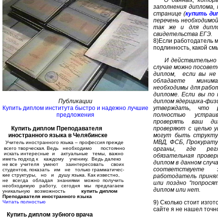
заполнения диплома, 
странице (
купить ди
перечень необходимой
так же и для дипло
свидетельства ЕГЭ.
8)Если работодатель 
подлинность, какой см
И действительно 
случае можно посовет
диплом, если вы не
обладаете миним
необходимы для работ
дипломе. Если вы по 
диплом ядерщика-физи
Публикации
утверждать, что 
Купить диплом института быстро и надежно лучшие
полностью устра
предложения
проверять ваш ди
проверяют с целью у
Купить диплом Преподавателя
могут быть структу
иностранного языка в Челябинске
МВД, ФСБ, Прокурату
Учитель иностранного языка – профессия прежде
органы, где рег
всего творческая. Ведь необходимо постоянно
искать интересные и актуальные темы, важно
обязательная прове
иметь подход к каждому ученику. Ведь далеко
диплом в данном случа
не все учителя умеют заинтересовать своих
соответствуете 
студентов, показать им не только грамматичес-
кие структуры, но и душу языка. Как известно,
работодатель принял
не всегда обладая знаниями можно получить
или поздно "попросят
необходимую работу, сегодня мы предлагаем
диплом или нет.
уникальную возможность
купить диплом
Преподавателя иностранного языка
9) Сколько стоит изгот
Читать полностью
сайте я не нашел точ
Купить диплом зубного врача