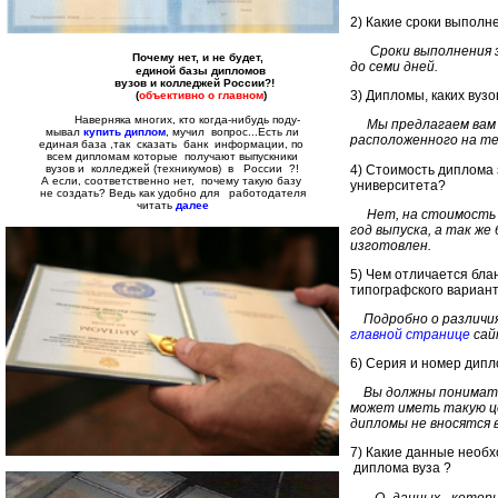
2) Какие сроки выполн
Сроки выполнения за
Почему нет, и не будет,
до семи дней.
единой базы дипломов
вузов и колледжей
России?!
3) Дипломы, каких вузо
(
объективно о главном
)
Наверняка многих, кто когда-нибудь поду-
Мы предлагаем вам к
мывал
купить диплом
, мучил вопрос...Есть ли
расположенного на т
единая база ,так сказать банк информации, по
всем дипломам которые получают выпускники
4) Стоимость диплома 
вузов и колледжей (техникумов) в России ?!
А если, соответственно нет, почему такую базу
университета?
не создать? Ведь как удобно для работодателя
читать
далее
Нет, на стоимость 
год выпуска, а так же
изготовлен.
5) Чем отличается бла
типографского вариант
Подробно о различия
главной странице
сай
6) Серия и номер дипл
Вы должны понимат
может иметь такую це
дипломы не вносятся 
7) Какие данные необ
диплома вуза ?
О данных, которые